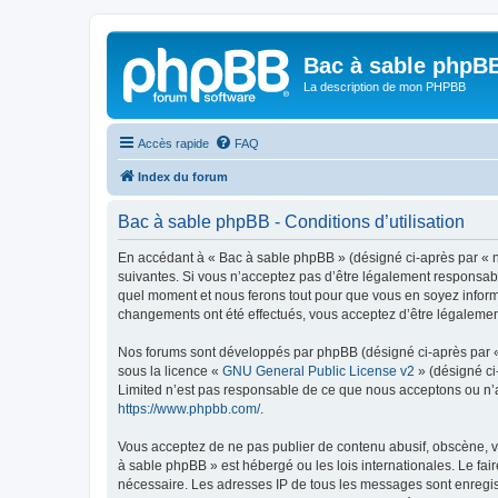
Bac à sable phpB
La description de mon PHPBB
Accès rapide
FAQ
Index du forum
Bac à sable phpBB - Conditions d’utilisation
En accédant à « Bac à sable phpBB » (désigné ci-après par « no
suivantes. Si vous n’acceptez pas d’être légalement responsabl
quel moment et nous ferons tout pour que vous en soyez informé,
changements ont été effectués, vous acceptez d’être légalemen
Nos forums sont développés par phpBB (désigné ci-après par « i
sous la licence «
GNU General Public License v2
» (désigné ci
Limited n’est pas responsable de ce que nous acceptons ou n’
https://www.phpbb.com/
.
Vous acceptez de ne pas publier de contenu abusif, obscène, vu
à sable phpBB » est hébergé ou les lois internationales. Le fa
nécessaire. Les adresses IP de tous les messages sont enregis