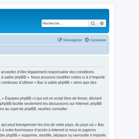
Rechercher
Recherche avancé
S’enregistrer
Connexion
us acceptez d’être légalement responsable des conditions
ac à sable phpBB ». Nous pouvons modifier celles-ci à n’importe
s continuez d’utiliser « Bac à sable phpBB » alors que des
 « Équipes phpBB ») qui est un script libre de forum, déclaré
l phpBB facilite seulement les discussions sur Internet. phpBB
 au sujet de phpBB, veuillez consulter :
qui peut transgresser les lois de votre pays, du pays où « Bac
à votre fournisseur d’accès à Internet si nous le jugeons
ble phpBB » supprime, modifie, déplace ou verrouille n’importe