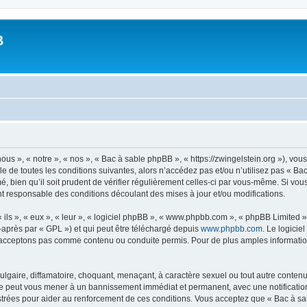
B
us », « notre », « nos », « Bac à sable phpBB », « https://zwingelstein.org »), vo
e de toutes les conditions suivantes, alors n’accédez pas et/ou n’utilisez pas « B
 bien qu’il soit prudent de vérifier régulièrement celles-ci par vous-même. Si vou
t responsable des conditions découlant des mises à jour et/ou modifications.
ls », « eux », « leur », « logiciel phpBB », « www.phpbb.com », « phpBB Limited »,
-après par « GPL ») et qui peut être téléchargé depuis
www.phpbb.com
. Le logicie
acceptons pas comme contenu ou conduite permis. Pour de plus amples informations
lgaire, diffamatoire, choquant, menaçant, à caractère sexuel ou tout autre contenu 
ire peut vous mener à un bannissement immédiat et permanent, avec une notification 
trées pour aider au renforcement de ces conditions. Vous acceptez que « Bac à sa