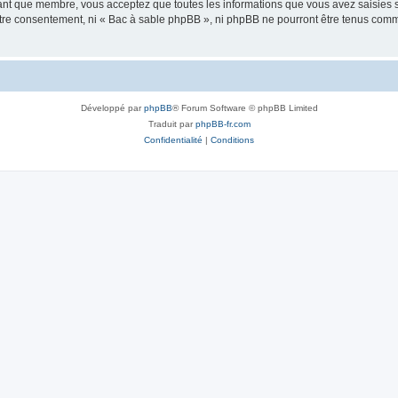
tant que membre, vous acceptez que toutes les informations que vous avez saisies
votre consentement, ni « Bac à sable phpBB », ni phpBB ne pourront être tenus com
Développé par
phpBB
® Forum Software © phpBB Limited
Traduit par
phpBB-fr.com
Confidentialité
|
Conditions