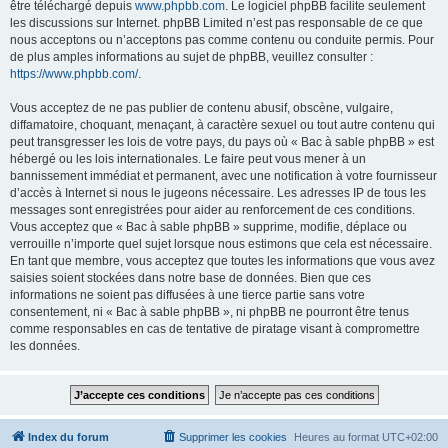
être téléchargé depuis
www.phpbb.com
. Le logiciel phpBB facilite seulement
les discussions sur Internet. phpBB Limited n’est pas responsable de ce que
nous acceptons ou n’acceptons pas comme contenu ou conduite permis. Pour
de plus amples informations au sujet de phpBB, veuillez consulter :
https://www.phpbb.com/
.
Vous acceptez de ne pas publier de contenu abusif, obscène, vulgaire,
diffamatoire, choquant, menaçant, à caractère sexuel ou tout autre contenu qui
peut transgresser les lois de votre pays, du pays où « Bac à sable phpBB » est
hébergé ou les lois internationales. Le faire peut vous mener à un
bannissement immédiat et permanent, avec une notification à votre fournisseur
d’accès à Internet si nous le jugeons nécessaire. Les adresses IP de tous les
messages sont enregistrées pour aider au renforcement de ces conditions.
Vous acceptez que « Bac à sable phpBB » supprime, modifie, déplace ou
verrouille n’importe quel sujet lorsque nous estimons que cela est nécessaire.
En tant que membre, vous acceptez que toutes les informations que vous avez
saisies soient stockées dans notre base de données. Bien que ces
informations ne soient pas diffusées à une tierce partie sans votre
consentement, ni « Bac à sable phpBB », ni phpBB ne pourront être tenus
comme responsables en cas de tentative de piratage visant à compromettre
les données.
Index du forum
Supprimer les cookies
Heures au format
UTC+02:00