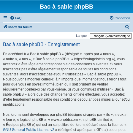
Bac à sable phpBB
FAQ
Connexion
R
Index du forum
e
Langue :
c
Bac à sable phpBB - Enregistrement
h
En accédant à « Bac à sable phpBB » (désigné ci-après par « nous »,
e
« notre », « nos », « Bac à sable phpBB », « https://zwingelstein.org »), vous
r
acceptez d’être légalement responsable des conditions suivantes. Si vous
n’acceptez pas d’être légalement responsable de toutes les conditions
c
suivantes, alors n’accédez pas et/ou n’utilisez pas « Bac à sable phpBB ».
h
Nous pouvons modifier celles-ci à n’importe quel moment et nous ferons tout
e
pour que vous en soyez informé, bien qu’il soit prudent de vérifier
régulièrement celles-ci par vous-même. Si vous continuez d’utiliser « Bac à
r
sable phpBB » alors que des changements ont été effectués, vous acceptez
d’être légalement responsable des conditions découlant des mises à jour et/ou
modifications.
Nos forums sont développés par phpBB (désigné ci-après par « ils », « eux »,
« leur », « logiciel phpBB », « www.phpbb.com », « phpBB Limited »,
« Équipes phpBB ») qui est un script libre de forum, déclaré sous la licence «
GNU General Public License v2
» (désigné ci-après par « GPL ») et qui peut