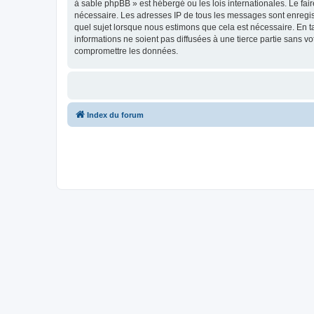
à sable phpBB » est hébergé ou les lois internationales. Le fa
nécessaire. Les adresses IP de tous les messages sont enregis
quel sujet lorsque nous estimons que cela est nécessaire. En 
informations ne soient pas diffusées à une tierce partie sans 
compromettre les données.
Index du forum