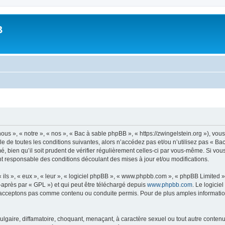
B
us », « notre », « nos », « Bac à sable phpBB », « https://zwingelstein.org »), vo
e de toutes les conditions suivantes, alors n’accédez pas et/ou n’utilisez pas « B
 bien qu’il soit prudent de vérifier régulièrement celles-ci par vous-même. Si vou
t responsable des conditions découlant des mises à jour et/ou modifications.
ls », « eux », « leur », « logiciel phpBB », « www.phpbb.com », « phpBB Limited »,
-après par « GPL ») et qui peut être téléchargé depuis
www.phpbb.com
. Le logicie
acceptons pas comme contenu ou conduite permis. Pour de plus amples informations
lgaire, diffamatoire, choquant, menaçant, à caractère sexuel ou tout autre contenu 