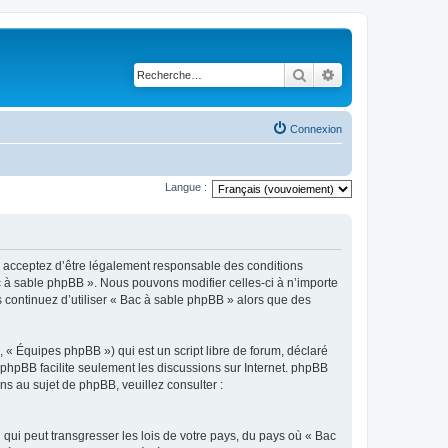
Rechercher
Recherche avancé
Connexion
Langue :
us acceptez d’être légalement responsable des conditions
ac à sable phpBB ». Nous pouvons modifier celles-ci à n’importe
s continuez d’utiliser « Bac à sable phpBB » alors que des
 « Équipes phpBB ») qui est un script libre de forum, déclaré
l phpBB facilite seulement les discussions sur Internet. phpBB
 au sujet de phpBB, veuillez consulter :
qui peut transgresser les lois de votre pays, du pays où « Bac