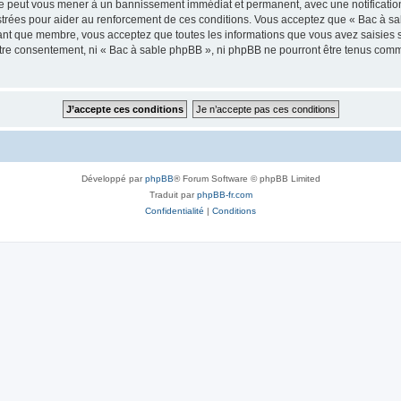
ire peut vous mener à un bannissement immédiat et permanent, avec une notification 
trées pour aider au renforcement de ces conditions. Vous acceptez que « Bac à sa
tant que membre, vous acceptez que toutes les informations que vous avez saisies
votre consentement, ni « Bac à sable phpBB », ni phpBB ne pourront être tenus com
Développé par
phpBB
® Forum Software © phpBB Limited
Traduit par
phpBB-fr.com
Confidentialité
|
Conditions