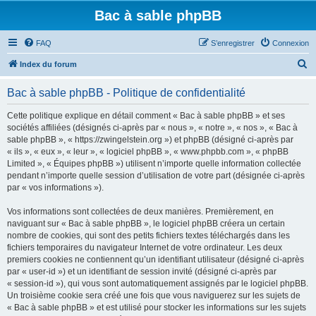
Bac à sable phpBB
FAQ
S’enregistrer
Connexion
R
Index du forum
e
Bac à sable phpBB - Politique de confidentialité
c
h
Cette politique explique en détail comment « Bac à sable phpBB » et ses
sociétés affiliées (désignés ci-après par « nous », « notre », « nos », « Bac à
e
sable phpBB », « https://zwingelstein.org ») et phpBB (désigné ci-après par
r
« ils », « eux », « leur », « logiciel phpBB », « www.phpbb.com », « phpBB
Limited », « Équipes phpBB ») utilisent n’importe quelle information collectée
c
pendant n’importe quelle session d’utilisation de votre part (désignée ci-après
h
par « vos informations »).
e
Vos informations sont collectées de deux manières. Premièrement, en
r
naviguant sur « Bac à sable phpBB », le logiciel phpBB créera un certain
nombre de cookies, qui sont des petits fichiers textes téléchargés dans les
fichiers temporaires du navigateur Internet de votre ordinateur. Les deux
premiers cookies ne contiennent qu’un identifiant utilisateur (désigné ci-après
par « user-id ») et un identifiant de session invité (désigné ci-après par
« session-id »), qui vous sont automatiquement assignés par le logiciel phpBB.
Un troisième cookie sera créé une fois que vous naviguerez sur les sujets de
« Bac à sable phpBB » et est utilisé pour stocker les informations sur les sujets