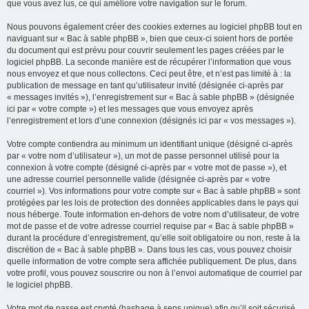
que vous avez lus, ce qui améliore votre navigation sur le forum.
Nous pouvons également créer des cookies externes au logiciel phpBB tout en
naviguant sur « Bac à sable phpBB », bien que ceux-ci soient hors de portée
du document qui est prévu pour couvrir seulement les pages créées par le
logiciel phpBB. La seconde manière est de récupérer l’information que vous
nous envoyez et que nous collectons. Ceci peut être, et n’est pas limité à : la
publication de message en tant qu’utilisateur invité (désignée ci-après par
« messages invités »), l’enregistrement sur « Bac à sable phpBB » (désignée
ici par « votre compte ») et les messages que vous envoyez après
l’enregistrement et lors d’une connexion (désignés ici par « vos messages »).
Votre compte contiendra au minimum un identifiant unique (désigné ci-après
par « votre nom d’utilisateur »), un mot de passe personnel utilisé pour la
connexion à votre compte (désigné ci-après par « votre mot de passe »), et
une adresse courriel personnelle valide (désignée ci-après par « votre
courriel »). Vos informations pour votre compte sur « Bac à sable phpBB » sont
protégées par les lois de protection des données applicables dans le pays qui
nous héberge. Toute information en-dehors de votre nom d’utilisateur, de votre
mot de passe et de votre adresse courriel requise par « Bac à sable phpBB »
durant la procédure d’enregistrement, qu’elle soit obligatoire ou non, reste à la
discrétion de « Bac à sable phpBB ». Dans tous les cas, vous pouvez choisir
quelle information de votre compte sera affichée publiquement. De plus, dans
votre profil, vous pouvez souscrire ou non à l’envoi automatique de courriel par
le logiciel phpBB.
Votre mot de passe est crypté (hashage à sens unique) afin qu’il soit sécurisé.