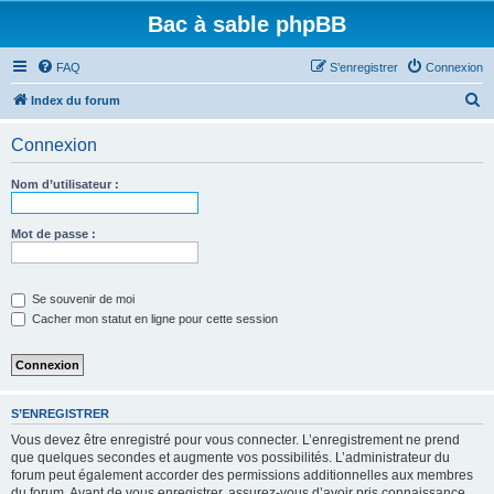
Bac à sable phpBB
FAQ
S’enregistrer
Connexion
R
Index du forum
e
Connexion
c
h
Nom d’utilisateur :
e
r
Mot de passe :
c
h
Se souvenir de moi
e
Cacher mon statut en ligne pour cette session
r
S’ENREGISTRER
Vous devez être enregistré pour vous connecter. L’enregistrement ne prend
que quelques secondes et augmente vos possibilités. L’administrateur du
forum peut également accorder des permissions additionnelles aux membres
du forum. Avant de vous enregistrer, assurez-vous d’avoir pris connaissance