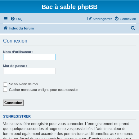
Bac à sable phpBB
FAQ
S’enregistrer
Connexion
R
Index du forum
e
Connexion
c
h
Nom d’utilisateur :
e
r
Mot de passe :
c
h
Se souvenir de moi
e
Cacher mon statut en ligne pour cette session
r
S’ENREGISTRER
Vous devez être enregistré pour vous connecter. L’enregistrement ne prend
que quelques secondes et augmente vos possibilités. L’administrateur du
forum peut également accorder des permissions additionnelles aux membres
du forum. Avant de vous enregistrer, assurez-vous d’avoir pris connaissance