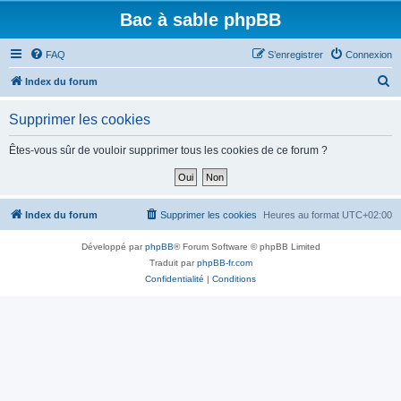
Bac à sable phpBB
FAQ
S’enregistrer
Connexion
R
Index du forum
e
Supprimer les cookies
c
h
Êtes-vous sûr de vouloir supprimer tous les cookies de ce forum ?
e
r
c
Index du forum
Supprimer les cookies
Heures au format
UTC+02:00
h
Développé par
phpBB
® Forum Software © phpBB Limited
e
Traduit par
phpBB-fr.com
r
Confidentialité
|
Conditions