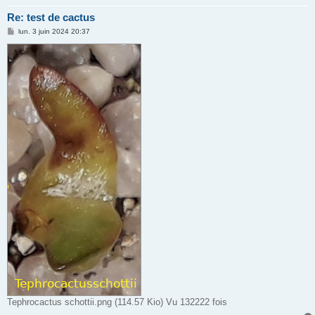
Re: test de cactus
M
lun. 3 juin 2024 20:37
e
s
s
a
g
e
Tephrocactus schottii.png (114.57 Kio) Vu 132222 fois