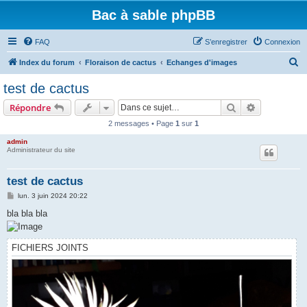
Bac à sable phpBB
FAQ
S’enregistrer
Connexion
R
Index du forum
Floraison de cactus
Echanges d'images
e
test de cactus
c
Rechercher
Recherche 
Répondre
h
2 messages • Page
1
sur
1
e
admin
r
Administrateur du site
c
h
test de cactus
e
M
lun. 3 juin 2024 20:22
e
r
s
bla bla bla
s
a
g
e
FICHIERS JOINTS