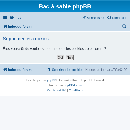
Bac à sable phpBB
FAQ
S’enregistrer
Connexion
R
Index du forum
e
Supprimer les cookies
c
h
Êtes-vous sûr de vouloir supprimer tous les cookies de ce forum ?
e
r
c
Index du forum
Supprimer les cookies
Heures au format
UTC+02:00
h
Développé par
phpBB
® Forum Software © phpBB Limited
e
Traduit par
phpBB-fr.com
r
Confidentialité
|
Conditions