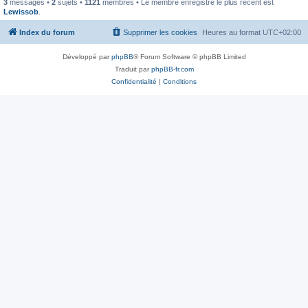
3
messages •
2
sujets •
1121
membres • Le membre enregistré le plus récent est
Lewissob
.
Index du forum
Supprimer les cookies
Heures au format
UTC+02:00
Développé par
phpBB
® Forum Software © phpBB Limited
Traduit par
phpBB-fr.com
Confidentialité
|
Conditions