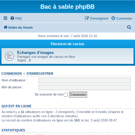
Bac à sable phpBB
FAQ
S’enregistrer
Connexion
R
Index du forum
e
Nous sommes le ven. 7 août 2026 21:16
c
Floraison de cactus
h
Echanges d'images
e
Partagez vos images de cactus en fleur
Sujets :
2
r
c
CONNEXION
•
S’ENREGISTRER
h
Nom d’utilisateur :
e
Mot de passe :
r
Se souvenir de moi
QUI EST EN LIGNE
Au total il y a
11
utilisateurs en ligne : 2 enregistrés, 0 invisible et 9 invités (d’après le
nombre d’utilisateurs actifs ces 5 dernières minutes)
Le record du nombre d’utilisateurs en ligne est de
163
, le lun. 3 août 2026 08:47
STATISTIQUES