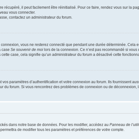
 récupéré, il peut facilement être réinitialisé. Pour ce faire, rendez vous sur la p
uveau vous connecter.
passe, contactez un administrateur du forum.
e connexion, vous ne resterez connecté que pendant une durée déterminée. Cela em
la case
Se souvenir de moi
lors de la connexion. Ce n’est pas recommandé si vous u
s cette case, cela signifie qu’un administrateur du forum a désactivé cette fonctionna
os paramètres d’authentification et votre connexion au forum. Ils fournissent aussi
teur du forum. Si vous rencontrez des problèmes de connexion ou de déconnexion, l
ockés dans notre base de données. Pour les modifier, accédez au
Panneau de l’util
 permettra de modifier tous les paramètres et préférences de votre compte.