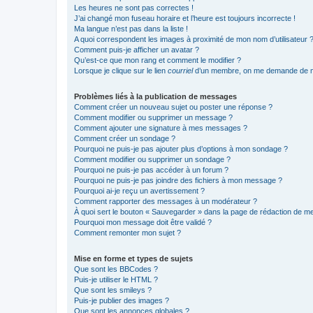
Les heures ne sont pas correctes !
J’ai changé mon fuseau horaire et l’heure est toujours incorrecte !
Ma langue n’est pas dans la liste !
A quoi correspondent les images à proximité de mon nom d’utilisateur 
Comment puis-je afficher un avatar ?
Qu’est-ce que mon rang et comment le modifier ?
Lorsque je clique sur le lien
courriel
d’un membre, on me demande de m
Problèmes liés à la publication de messages
Comment créer un nouveau sujet ou poster une réponse ?
Comment modifier ou supprimer un message ?
Comment ajouter une signature à mes messages ?
Comment créer un sondage ?
Pourquoi ne puis-je pas ajouter plus d’options à mon sondage ?
Comment modifier ou supprimer un sondage ?
Pourquoi ne puis-je pas accéder à un forum ?
Pourquoi ne puis-je pas joindre des fichiers à mon message ?
Pourquoi ai-je reçu un avertissement ?
Comment rapporter des messages à un modérateur ?
À quoi sert le bouton « Sauvegarder » dans la page de rédaction de 
Pourquoi mon message doit être validé ?
Comment remonter mon sujet ?
Mise en forme et types de sujets
Que sont les BBCodes ?
Puis-je utiliser le HTML ?
Que sont les smileys ?
Puis-je publier des images ?
Que sont les annonces globales ?