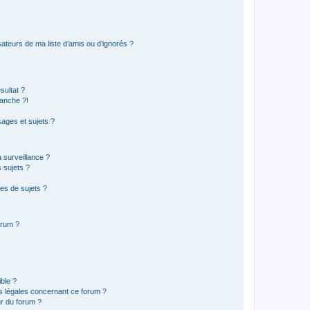
ateurs de ma liste d’amis ou d’ignorés ?
sultat ?
anche ?!
ages et sujets ?
a surveillance ?
 sujets ?
es de sujets ?
orum ?
ible ?
ns légales concernant ce forum ?
r du forum ?