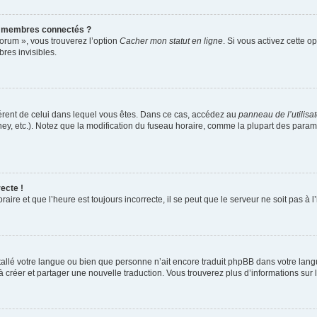
s membres connectés ?
forum », vous trouverez l’option
Cacher mon statut en ligne
. Si vous activez cette o
es invisibles.
ifférent de celui dans lequel vous êtes. Dans ce cas, accédez au
panneau de l’utilisa
ney, etc.). Notez que la modification du fuseau horaire, comme la plupart des para
ecte !
aire et que l’heure est toujours incorrecte, il se peut que le serveur ne soit pas à
installé votre langue ou bien que personne n’ait encore traduit phpBB dans votre l
s à créer et partager une nouvelle traduction. Vous trouverez plus d’informations sur l