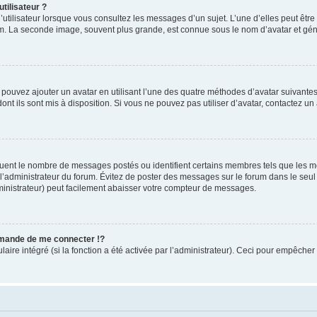
tilisateur ?
utilisateur lorsque vous consultez les messages d’un sujet. L’une d’elles peut êtr
rum. La seconde image, souvent plus grande, est connue sous le nom d’avatar et 
s pouvez ajouter un avatar en utilisant l’une des quatre méthodes d’avatar suivantes 
ont ils sont mis à disposition. Si vous ne pouvez pas utiliser d’avatar, contactez un
iquent le nombre de messages postés ou identifient certains membres tels que les 
ar l’administrateur du forum. Évitez de poster des messages sur le forum dans le seu
ministrateur) peut facilement abaisser votre compteur de messages.
mande de me connecter !?
re intégré (si la fonction a été activée par l’administrateur). Ceci pour empêcher l’u