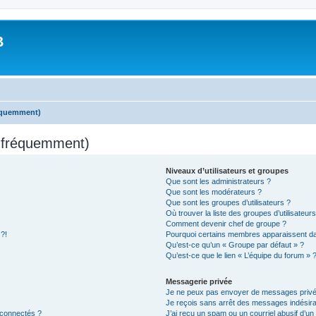
B
réquemment)
s fréquemment)
Niveaux d’utilisateurs et groupes
Que sont les administrateurs ?
Que sont les modérateurs ?
Que sont les groupes d’utilisateurs ?
Où trouver la liste des groupes d’utilisateur
Comment devenir chef de groupe ?
 ?!
Pourquoi certains membres apparaissent dan
Qu’est-ce qu’un « Groupe par défaut » ?
Qu’est-ce que le lien « L’équipe du forum » 
Messagerie privée
Je ne peux pas envoyer de messages privé
Je reçois sans arrêt des messages indésira
 connectés ?
J’ai reçu un spam ou un courriel abusif d’u