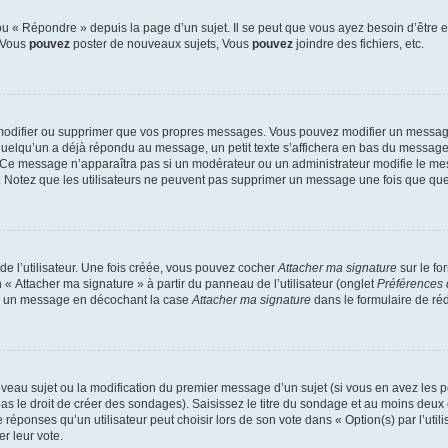
 « Répondre » depuis la page d’un sujet. Il se peut que vous ayez besoin d’être e
: Vous
pouvez
poster de nouveaux sujets, Vous
pouvez
joindre des fichiers, etc.
modifier ou supprimer que vos propres messages. Vous pouvez modifier un message
lqu’un a déjà répondu au message, un petit texte s’affichera en bas du message ind
n. Ce message n’apparaîtra pas si un modérateur ou un administrateur modifie le mes
ive. Notez que les utilisateurs ne peuvent pas supprimer un message une fois que qu
e l’utilisateur. Une fois créée, vous pouvez cocher
Attacher ma signature
sur le fo
 « Attacher ma signature » à partir du panneau de l’utilisateur (onglet
Préférences 
 à un message en décochant la case
Attacher ma signature
dans le formulaire de ré
ouveau sujet ou la modification du premier message d’un sujet (si vous en avez les p
 le droit de créer des sondages). Saisissez le titre du sondage et au moins deux o
onses qu’un utilisateur peut choisir lors de son vote dans « Option(s) par l’utilis
er leur vote.