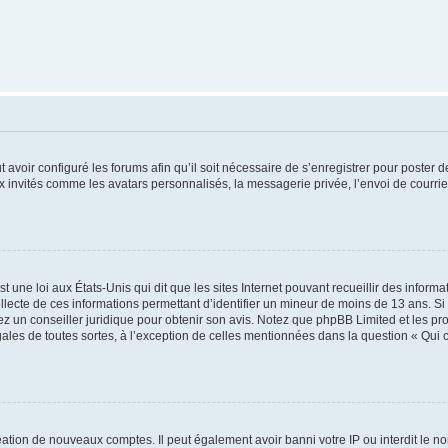
t avoir configuré les forums afin qu’il soit nécessaire de s’enregistrer pour poster
x invités comme les avatars personnalisés, la messagerie privée, l’envoi de courri
t une loi aux États-Unis qui dit que les sites Internet pouvant recueillir des infor
ollecte de ces informations permettant d’identifier un mineur de moins de 13 ans. S
tez un conseiller juridique pour obtenir son avis. Notez que phpBB Limited et les pr
gales de toutes sortes, à l’exception de celles mentionnées dans la question « Qui
réation de nouveaux comptes. Il peut également avoir banni votre IP ou interdit le no