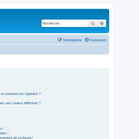
Rechercher
Recherche avancé
S’enregistrer
Connexion
s et comment les rejoindre ?
s une couleur différente ?
?
s !
bles !
n membre de ce forum !