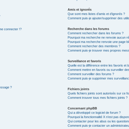
Amis et ignorés
Que sont mes listes d’amis et d’ignorés ?
?
Comment puis-je ajouter/supprimer des utilis
Recherche dans les forums
e connecter !?
Comment rechercher dans les forums ?
Pourquoi ma recherche ne renvoie aucun ré
Pourquoi ma recherche renvoie une page bl
Comment rechercher des membres ?
Comment puis-je trouver mes propres mess
Surveillance et favoris
Quelle est la différence entre les favoris et l
Comment mettre en favoris ou surveiller des
Comment surveiller des forums ?
Comment puis-je supprimer mes surveillanc
message ?
Fichiers joints
Quels fichiers joints sont autorisés sur ce f
Comment trouver tous mes fichiers joints ?
Concernant phpBB
Qui a développé ce logiciel de forum ?
Pourquoi la fonctionnalité X n’est pas dispon
Qui contacter pour les abus ou les questio
Comment puis-je contacter un administrateu