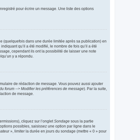
nregistré pour écrire un message. Une liste des options
 (quelquefois dans une durée limitée après sa publication) en
iquant qu’il a été modifié, le nombre de fois qu’il a été
sage, cependant ils ont la possibilité de laisser une note
elqu’un y a répondu.
rmulaire de rédaction de message. Vous pouvez aussi ajouter
du forum --> Modifier les préférences de message
). Par la suite,
daction de message.
ermissions), cliquez sur l’onglet
Sondage
sous la partie
ptions possibles, saisissez une option par ligne dans le
ateur », limiter la durée en jours du sondage (mettre « 0 » pour