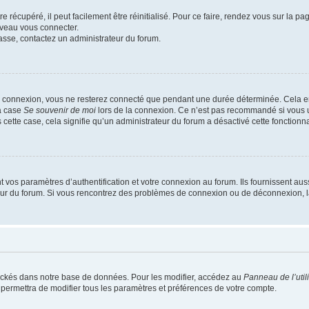
 récupéré, il peut facilement être réinitialisé. Pour ce faire, rendez vous sur la p
uveau vous connecter.
passe, contactez un administrateur du forum.
e connexion, vous ne resterez connecté que pendant une durée déterminée. Cela em
la case
Se souvenir de moi
lors de la connexion. Ce n’est pas recommandé si vous u
s cette case, cela signifie qu’un administrateur du forum a désactivé cette fonctionna
os paramètres d’authentification et votre connexion au forum. Ils fournissent aussi
teur du forum. Si vous rencontrez des problèmes de connexion ou de déconnexion, l
ockés dans notre base de données. Pour les modifier, accédez au
Panneau de l’util
 permettra de modifier tous les paramètres et préférences de votre compte.