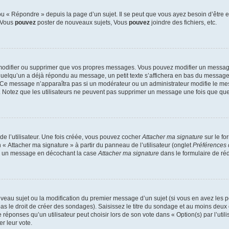
 « Répondre » depuis la page d’un sujet. Il se peut que vous ayez besoin d’être e
: Vous
pouvez
poster de nouveaux sujets, Vous
pouvez
joindre des fichiers, etc.
modifier ou supprimer que vos propres messages. Vous pouvez modifier un message
lqu’un a déjà répondu au message, un petit texte s’affichera en bas du message ind
n. Ce message n’apparaîtra pas si un modérateur ou un administrateur modifie le mes
ive. Notez que les utilisateurs ne peuvent pas supprimer un message une fois que qu
e l’utilisateur. Une fois créée, vous pouvez cocher
Attacher ma signature
sur le fo
 « Attacher ma signature » à partir du panneau de l’utilisateur (onglet
Préférences 
 à un message en décochant la case
Attacher ma signature
dans le formulaire de ré
ouveau sujet ou la modification du premier message d’un sujet (si vous en avez les p
 le droit de créer des sondages). Saisissez le titre du sondage et au moins deux o
onses qu’un utilisateur peut choisir lors de son vote dans « Option(s) par l’utilis
er leur vote.