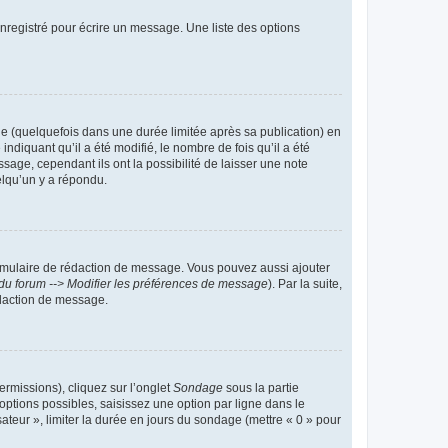
nregistré pour écrire un message. Une liste des options
 (quelquefois dans une durée limitée après sa publication) en
iquant qu’il a été modifié, le nombre de fois qu’il a été
sage, cependant ils ont la possibilité de laisser une note
elqu’un y a répondu.
rmulaire de rédaction de message. Vous pouvez aussi ajouter
du forum --> Modifier les préférences de message
). Par la suite,
daction de message.
ermissions), cliquez sur l’onglet
Sondage
sous la partie
ptions possibles, saisissez une option par ligne dans le
ateur », limiter la durée en jours du sondage (mettre « 0 » pour