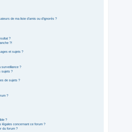
ateurs de ma liste d’amis ou d’ignorés ?
sultat ?
anche ?!
ages et sujets ?
a surveillance ?
 sujets ?
es de sujets ?
orum ?
ible ?
ns légales concernant ce forum ?
r du forum ?