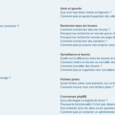
Amis et ignorés
Que sont mes listes d’amis et d’ignorés ?
?
Comment puis-je ajouter/supprimer des utilis
Recherche dans les forums
e connecter !?
Comment rechercher dans les forums ?
Pourquoi ma recherche ne renvoie aucun ré
Pourquoi ma recherche renvoie une page bl
Comment rechercher des membres ?
Comment puis-je trouver mes propres mess
Surveillance et favoris
Quelle est la différence entre les favoris et l
Comment mettre en favoris ou surveiller des
Comment surveiller des forums ?
Comment puis-je supprimer mes surveillanc
message ?
Fichiers joints
Quels fichiers joints sont autorisés sur ce f
Comment trouver tous mes fichiers joints ?
Concernant phpBB
Qui a développé ce logiciel de forum ?
Pourquoi la fonctionnalité X n’est pas dispon
Qui contacter pour les abus ou les questio
Comment puis-je contacter un administrateu