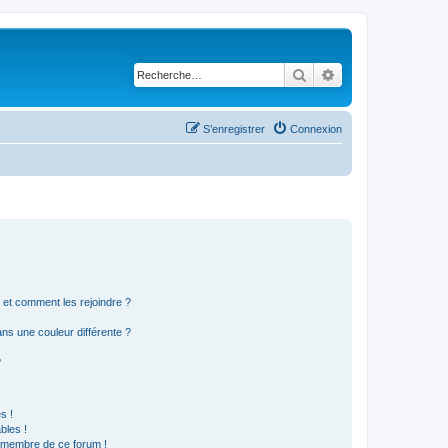
Rechercher
Recherche avancé
S’enregistrer
Connexion
s et comment les rejoindre ?
s une couleur différente ?
?
s !
bles !
n membre de ce forum !