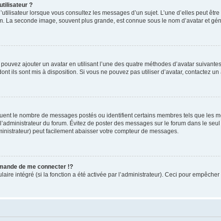
tilisateur ?
utilisateur lorsque vous consultez les messages d’un sujet. L’une d’elles peut êtr
rum. La seconde image, souvent plus grande, est connue sous le nom d’avatar et 
s pouvez ajouter un avatar en utilisant l’une des quatre méthodes d’avatar suivantes 
ont ils sont mis à disposition. Si vous ne pouvez pas utiliser d’avatar, contactez un
iquent le nombre de messages postés ou identifient certains membres tels que les 
ar l’administrateur du forum. Évitez de poster des messages sur le forum dans le seu
ministrateur) peut facilement abaisser votre compteur de messages.
mande de me connecter !?
re intégré (si la fonction a été activée par l’administrateur). Ceci pour empêcher l’u