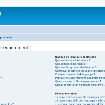
B
réquemment)
s fréquemment)
Niveaux d’utilisateurs et groupes
Que sont les administrateurs ?
Que sont les modérateurs ?
Que sont les groupes d’utilisateurs ?
Où trouver la liste des groupes d’utilisateur
Comment devenir chef de groupe ?
 ?!
Pourquoi certains membres apparaissent dan
Qu’est-ce qu’un « Groupe par défaut » ?
Qu’est-ce que le lien « L’équipe du forum » 
Messagerie privée
Je ne peux pas envoyer de messages privé
Je reçois sans arrêt des messages indésira
 connectés ?
J’ai reçu un spam ou un courriel abusif d’u