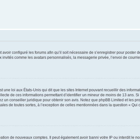
t avoir configuré les forums afin qu’il soit nécessaire de s’enregistrer pour poster
x invités comme les avatars personnalisés, la messagerie privée, l’envoi de courri
t une loi aux États-Unis qui dit que les sites Internet pouvant recueillir des infor
ollecte de ces informations permettant d’identifier un mineur de moins de 13 ans. S
tez un conseiller juridique pour obtenir son avis. Notez que phpBB Limited et les pr
gales de toutes sortes, à l’exception de celles mentionnées dans la question « Qui
réation de nouveaux comptes. Il peut également avoir banni votre IP ou interdit le no