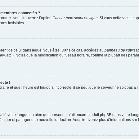
s membres connectés ?
forum », vous trouverez l’option
Cacher mon statut en ligne
. Si vous activez cette o
es invisibles.
ifférent de celui dans lequel vous êtes. Dans ce cas, accédez au
panneau de l’utilisa
ney, etc.). Notez que la modification du fuseau horaire, comme la plupart des para
ecte !
aire et que l’heure est toujours incorrecte, il se peut que le serveur ne soit pas à
installé votre langue ou bien que personne n’ait encore traduit phpBB dans votre l
s à créer et partager une nouvelle traduction. Vous trouverez plus d’informations sur l