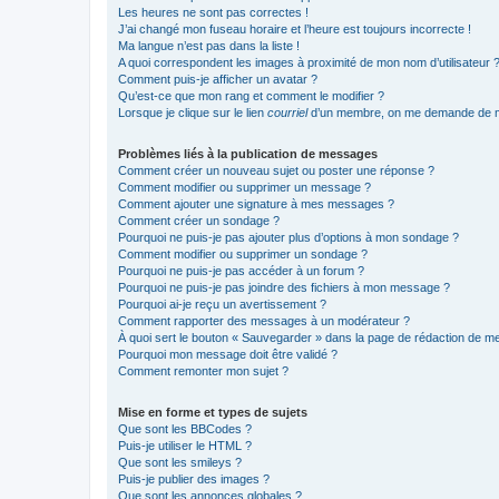
Les heures ne sont pas correctes !
J’ai changé mon fuseau horaire et l’heure est toujours incorrecte !
Ma langue n’est pas dans la liste !
A quoi correspondent les images à proximité de mon nom d’utilisateur 
Comment puis-je afficher un avatar ?
Qu’est-ce que mon rang et comment le modifier ?
Lorsque je clique sur le lien
courriel
d’un membre, on me demande de m
Problèmes liés à la publication de messages
Comment créer un nouveau sujet ou poster une réponse ?
Comment modifier ou supprimer un message ?
Comment ajouter une signature à mes messages ?
Comment créer un sondage ?
Pourquoi ne puis-je pas ajouter plus d’options à mon sondage ?
Comment modifier ou supprimer un sondage ?
Pourquoi ne puis-je pas accéder à un forum ?
Pourquoi ne puis-je pas joindre des fichiers à mon message ?
Pourquoi ai-je reçu un avertissement ?
Comment rapporter des messages à un modérateur ?
À quoi sert le bouton « Sauvegarder » dans la page de rédaction de 
Pourquoi mon message doit être validé ?
Comment remonter mon sujet ?
Mise en forme et types de sujets
Que sont les BBCodes ?
Puis-je utiliser le HTML ?
Que sont les smileys ?
Puis-je publier des images ?
Que sont les annonces globales ?